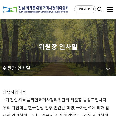
상단메뉴 바로가기
본문 바로가기
ENGLISH
위원장 인사말
위원장 인사말
안녕하십니까
3기 진실·화해를위한과거사정리위원회 위원장 송상교입니다.
우리 위원회는 한국전쟁 전후 민간인 희생, 국가권력에 의해 발
생한 인권침해, 그리고 수용시설 및 해외입양 과정의 인권침해