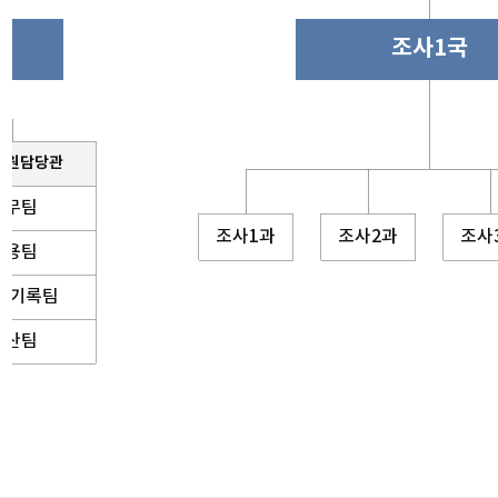
조사1국
지원담당관
서무팀
조사1과
조사2과
조사
채용팀
·기록팀
예산팀