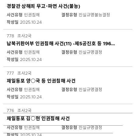
형,
경찰관 상해죄 무고･파면 사건(불능)
작
성
사건유형
인권침해
결정유형
진실규명불능결정
일
작성일
2025.10.24
로
구
778
조사2국
분
납북귀환어부 인권침해 사건(11) -제5공진호 등 1968. 10. 31.~11. 1. 서해 귀환-
되
며,
사건유형
인권침해
결정유형
진실규명결정
제
작성일
2025.10.24
목
클
777
조사2국
릭
재일동포 양○국 등 인권침해 사건
시
상
사건유형
인권침해
결정유형
진실규명결정
세
작성일
2025.10.24
페
이
776
조사2국
지
재일동포 김○현 인권침해 사건
로
이
사건유형
인권침해
결정유형
진실규명결정
동
작성일
2025.10.24