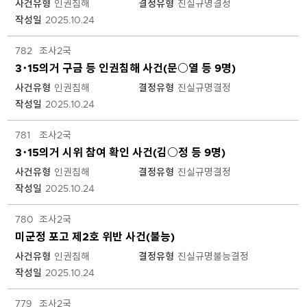
사건유형
인권침해
결정유형
진실규명결정
니
다.
작성일
2025.10.24
각
항
782
조사2국
목
3･15의거 구금 등 인권침해 사건(문○열 등 9명)
은
사건유형
인권침해
결정유형
진실규명결정
글
작성일
2025.10.24
번
호,
조
781
조사2국
사
3･15의거 시위 참여 확인 사건(김○정 등 9명)
국,
사건유형
인권침해
결정유형
진실규명결정
제
작성일
2025.10.24
목,
사
780
조사2국
건
유
미군정 포고 제2호 위반 사건(불능)
형,
사건유형
인권침해
결정유형
진실규명불능결정
결
작성일
2025.10.24
정
유
779
조사2국