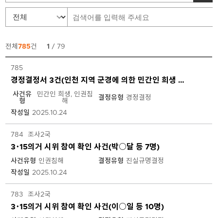
전체
785
건
1
/ 79
1
785
기
위
경정결정서 3건(인천 지역 군경에 의한 민간인 희생 사건(1), 형제복지원 인권침해 사건(1), 형제복지원 인권침해 사건)
원
사건유
민간인 희생, 인권침
결정유형
경정결정
회
형
해
사
작성일
2025.10.24
건
별
784
조사2국
조
3･15의거 시위 참여 확인 사건(박○달 등 7명)
사
보
사건유형
인권침해
결정유형
진실규명결정
고
작성일
2025.10.24
서
목
783
조사2국
록
3･15의거 시위 참여 확인 사건(이○일 등 10명)
입