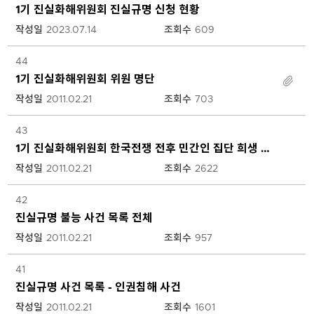
항
1기 진실화해위원회 진실규명 신청 현황
목
작성일
2023.07.14
조회수
609
은
글
44
번
1기 진실화해위원회 위원 명단
호,
제
작성일
2011.02.21
조회수
703
목,
첨
43
부
1기 진실화해위원회 한국전쟁 전후 민간인 집단 희생 사건 종합 결과 요약
파
일,
작성일
2011.02.21
조회수
2622
작
성
42
일,
진실규명 불능 사건 목록 전체
조
작성일
2011.02.21
조회수
957
회
수
41
로
구
진실규명 사건 목록 - 인권침해 사건
분
작성일
2011.02.21
조회수
1601