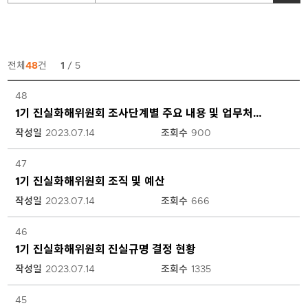
전체
48
건
1
/ 5
1
48
기
위
1기 진실화해위원회 조사단계별 주요 내용 및 업무처리 흐름도
원
작성일
2023.07.14
조회수
900
회
조
47
사
1기 진실화해위원회 조직 및 예산
보
고
작성일
2023.07.14
조회수
666
서
목
46
록
1기 진실화해위원회 진실규명 결정 현황
입
작성일
2023.07.14
조회수
1335
니
다.
각
45