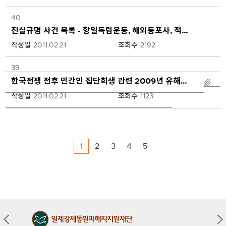
되
며,
40
제
진실규명 사건 목록 - 항일독립운동, 해외동포사, 적대세력 관련, 민간인 집단희생
목
클
작성일
2011.02.21
조회수
2192
릭
시
39
상
한국전쟁 전후 민간인 집단희생 관련 2009년 유해발굴보고서
세
페
작성일
2011.02.21
조회수
1123
이
지
로
이
1
2
3
4
5
동
합
니
다.