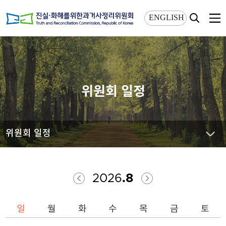
상단메뉴 바로가기
본문 바로가기
ENGLISH
위원회 일정
위원회 일정
2026
.8
일
월
화
수
목
금
토